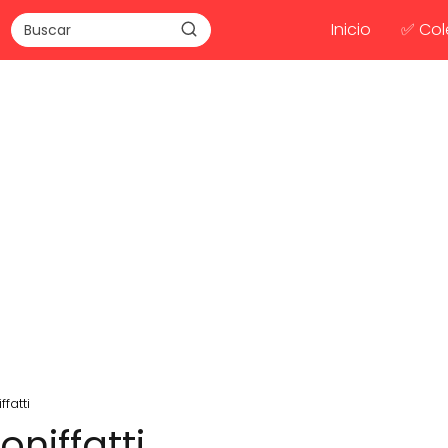
Inicio
✅ Col
fatti
oniffatti