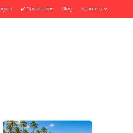
egios
✔️ Cevicherias
Blog
Nosotros