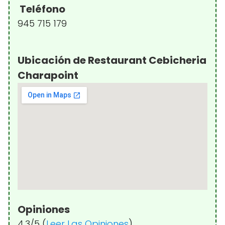
Teléfono
945 715 179
Ubicación de Restaurant Cebicheria
Charapoint
Opiniones
4.3/5 (
Leer Las Opiniones
)