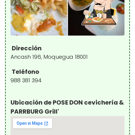
Dirección
Ancash 196, Moquegua 18001
Teléfono
988 381 394
Ubicación de POSE DON cevichería &
PARRBURG Grill'