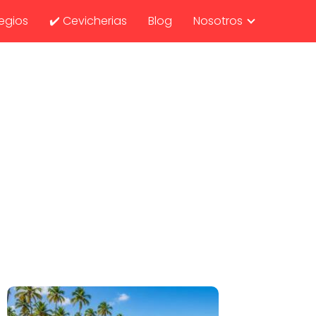
egios
✔️ Cevicherias
Blog
Nosotros