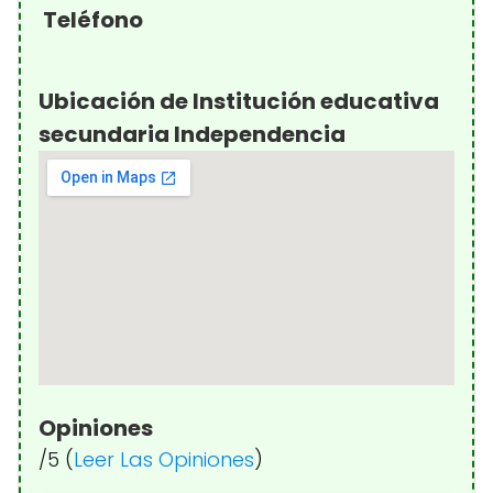
Teléfono
Ubicación de Institución educativa
secundaria Independencia
Opiniones
/5 (
Leer Las Opiniones
)