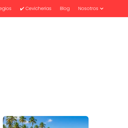
egios
✔️ Cevicherias
Blog
Nosotros