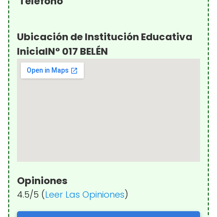
Teléfono
Ubicación de Institución Educativa
InicialN° 017 BELÉN
Opiniones
4.5/5 (
Leer Las Opiniones
)