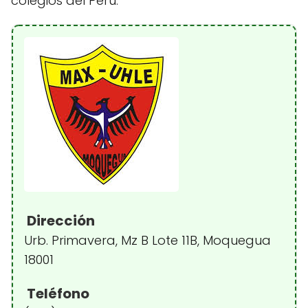
colegios del Perú.
Dirección
Urb. Primavera, Mz B Lote 11B, Moquegua
18001
Teléfono