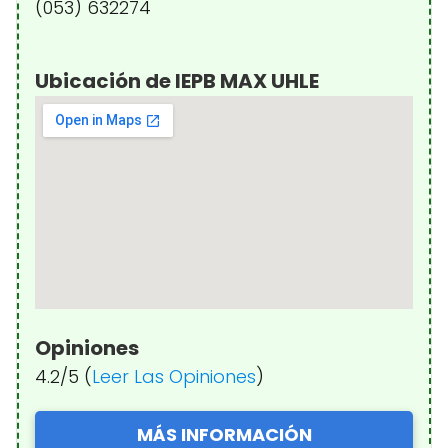
(053) 632274
Ubicación de IEPB MAX UHLE
Opiniones
4.2/5 (
Leer Las Opiniones
)
MÁS INFORMACIÓN