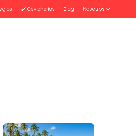
egios
✔️ Cevicherias
Blog
Nosotros