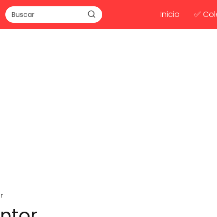
Inicio
✅ Col
r
entor