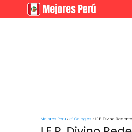
Mejores Peru
✅ Colegios
I.E.P. Divino Redento
I.E.P. Divino Red