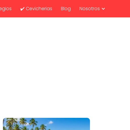
egios
✔️ Cevicherias
Blog
Nosotros