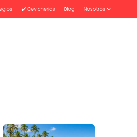
egios
✔️ Cevicherias
Blog
Nosotros