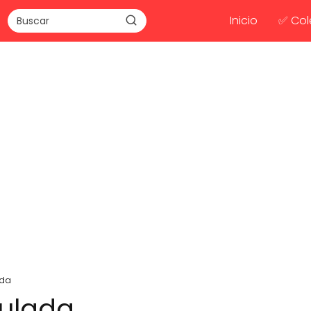
Inicio
✅ Col
ada
culada