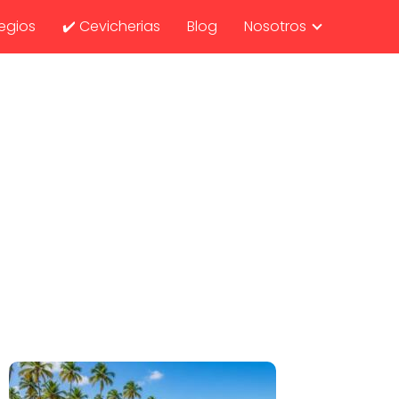
egios
✔️ Cevicherias
Blog
Nosotros