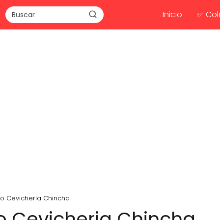
Inicio
✅ Col
do Cevicheria Chincha
o Cevicheria Chincha