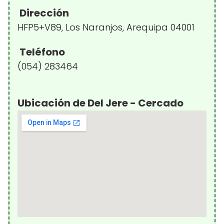
Dirección
HFP5+V89, Los Naranjos, Arequipa 04001
Teléfono
(054) 283464
Ubicación de Del Jere - Cercado