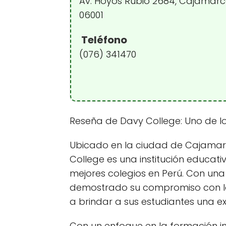
Av. Hoyos Rubio 2684, Cajamar
06001
Teléfono
(076) 341470
Reseña de Davy College: Uno de lo
Ubicado en la ciudad de Cajamarca
College es una institución educat
mejores colegios en Perú. Con una c
demostrado su compromiso con la
a brindar a sus estudiantes una 
Con un enfoque en la formación in