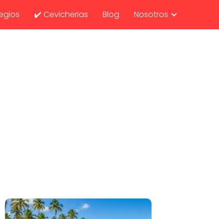
egios
✔️ Cevicherias
Blog
Nosotros