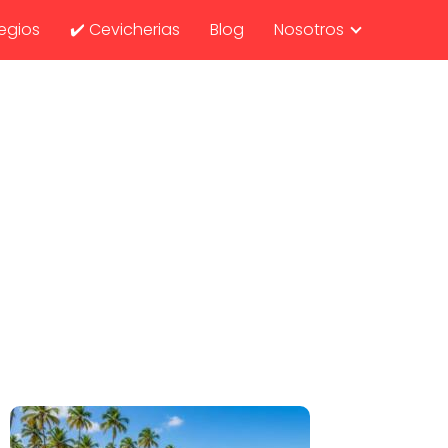
egios
✔️ Cevicherias
Blog
Nosotros