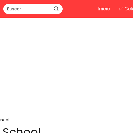
Inicio
✅ Col
chool
r School