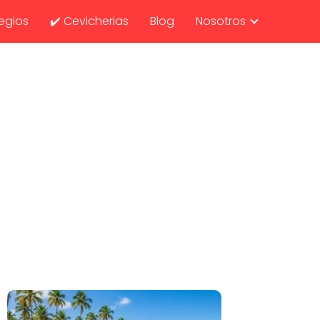
egios
✔️ Cevicherias
Blog
Nosotros