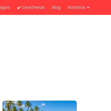
egios
✔️ Cevicherias
Blog
Nosotros