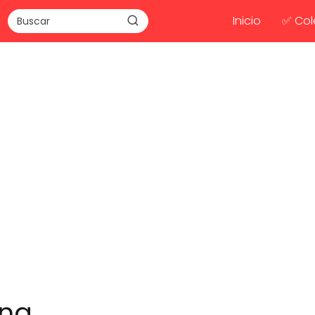
Inicio
✅ Col
Ana