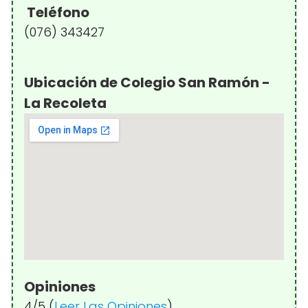
Teléfono
(076) 343427
Ubicación de Colegio San Ramón -
La Recoleta
Opiniones
4/5 (
Leer Las Opiniones
)