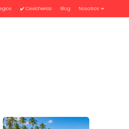
egios
✔️ Cevicherias
Blog
Nosotros