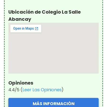
Ubicación de Colegio La Salle
Abancay
Opiniones
4.4/5 (
Leer Las Opiniones
)
MÁS INFORMACIÓN