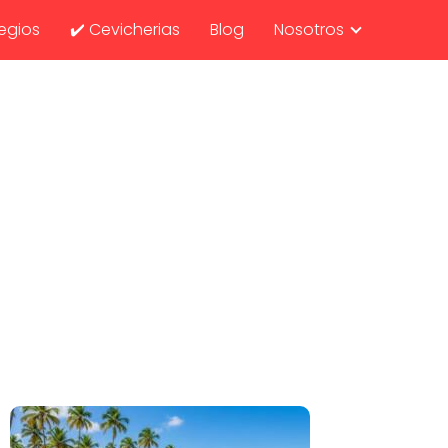
egios
✔️ Cevicherias
Blog
Nosotros