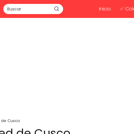
Inicio
✅ Col
d de Cusco
ced de Cusco