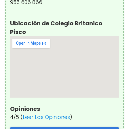
955 606 866
Ubicación de Colegio Britanico
Pisco
Opiniones
4/5 (
Leer Las Opiniones
)