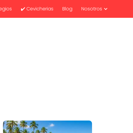
egios
✔️ Cevicherias
Blog
Nosotros