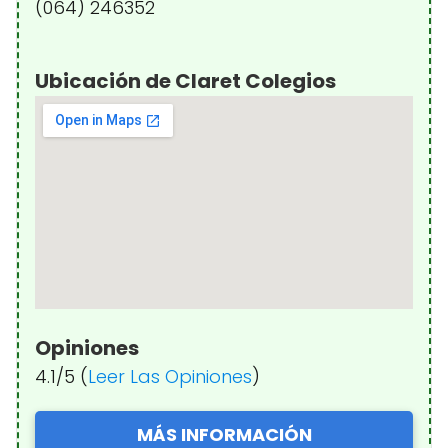
(064) 246352
Ubicación de Claret Colegios
Opiniones
4.1/5 (
Leer Las Opiniones
)
MÁS INFORMACIÓN