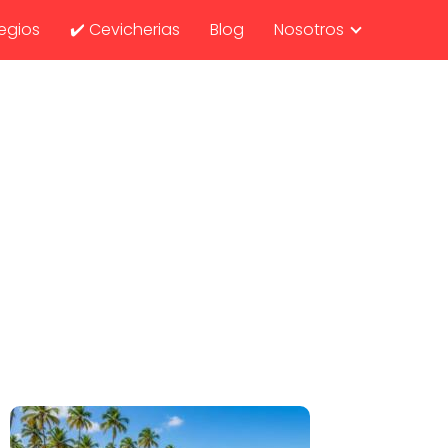
egios
✔️ Cevicherias
Blog
Nosotros