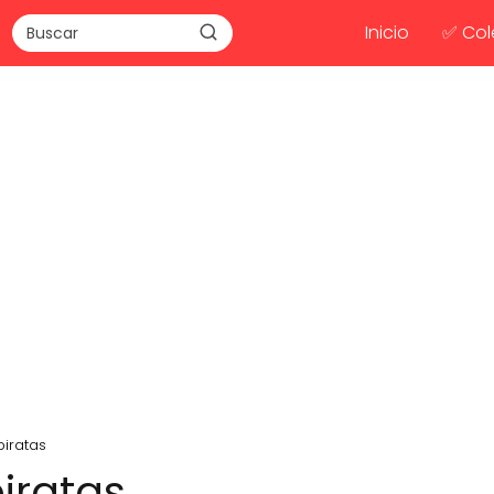
Inicio
✅ Col
piratas
piratas