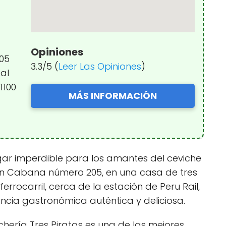
Opiniones
205
3.3/5 (
Leer Las Opiniones
)
 al
1100
MÁS INFORMACIÓN
ugar imperdible para los amantes del ceviche
irón Cabana número 205, en una casa de tres
errocarril, cerca de la estación de Peru Rail,
encia gastronómica auténtica y deliciosa.
ichería Tres Piratas es una de las mejores