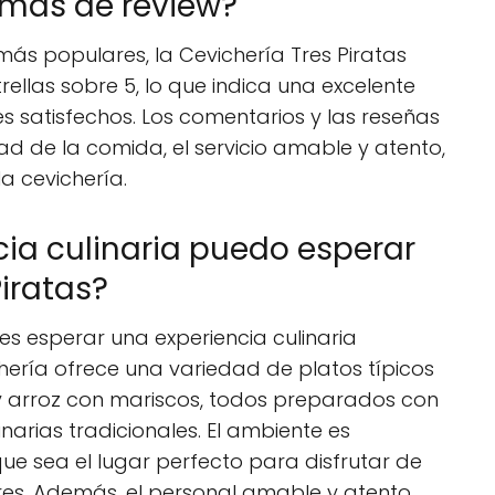
ormas de review?
ás populares, la Cevichería Tres Piratas
rellas sobre 5, lo que indica una excelente
es satisfechos. Los comentarios y las reseñas
dad de la comida, el servicio amable y atento,
a cevichería.
cia culinaria puedo esperar
Piratas?
des esperar una experiencia culinaria
hería ofrece una variedad de platos típicos
 y arroz con mariscos, todos preparados con
inarias tradicionales. El ambiente es
ue sea el lugar perfecto para disfrutar de
es. Además, el personal amable y atento