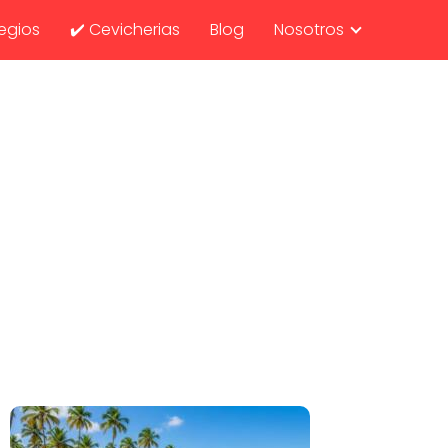
egios
✔️ Cevicherias
Blog
Nosotros