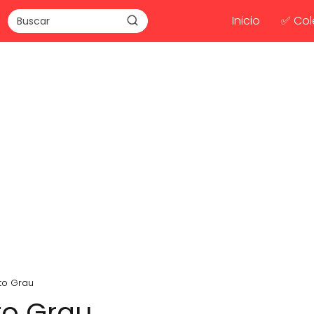
Inicio
✅ Col
to Grau
to Grau