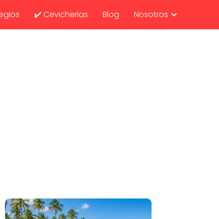
egios
✔️ Cevicherias
Blog
Nosotros