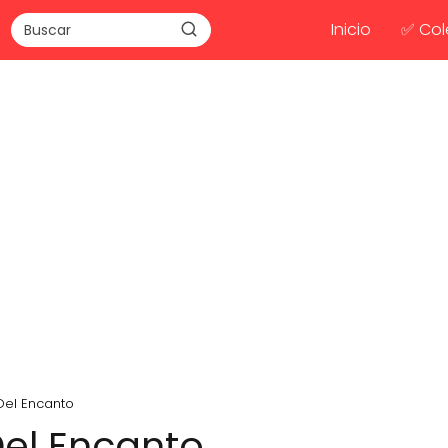
Inicio
✅ Col
 Del Encanto
Del Encanto