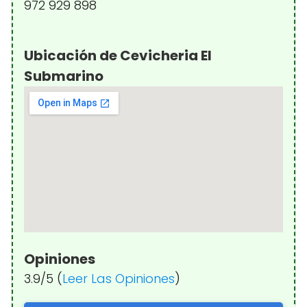
972 929 898
Ubicación de Cevicheria El
Submarino
Opiniones
3.9/5 (
Leer Las Opiniones
)