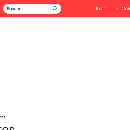
Inicio
✅ Col
tos
tos