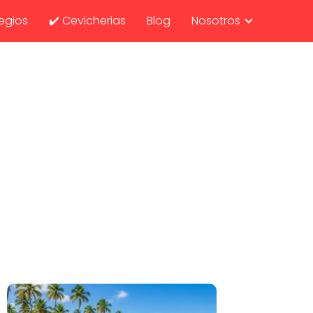
egios
✔️ Cevicherias
Blog
Nosotros