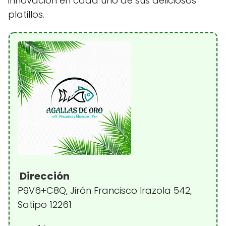
innovación en cada uno de sus deliciosos
platillos.
Dirección
P9V6+C8Q, Jirón Francisco Irazola 542,
Satipo 12261