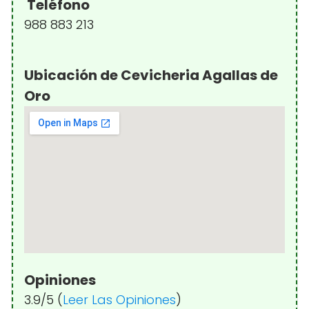
Teléfono
988 883 213
Ubicación de Cevicheria Agallas de
Oro
Opiniones
3.9/5 (
Leer Las Opiniones
)