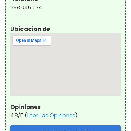
998 046 274
Ubicación de
Opiniones
4.8/5 (
Leer Las Opiniones
)