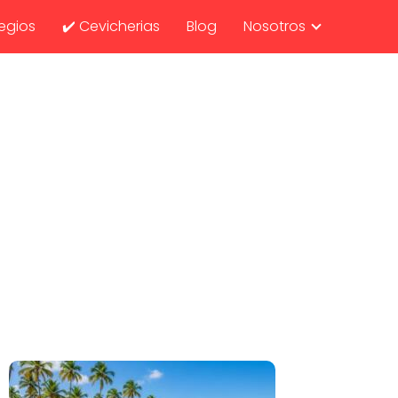
egios
✔️ Cevicherias
Blog
Nosotros